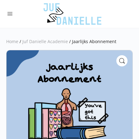
Home
/
Juf Danielle Academie
/ Jaarlijks Abonnement