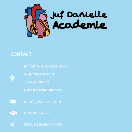
CONTACT
Juf Danielle Academie BV
Muurkasstraat 16
3544 JJ Utrecht
(Geen bezoekadres)
info@jufdanielle.com
KVK: 86724576
BTW: NL864064767B01