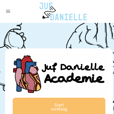
Start
vandaag