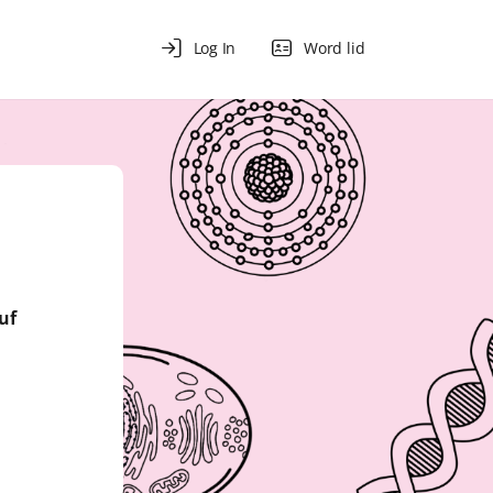
Log In
Word lid
uf