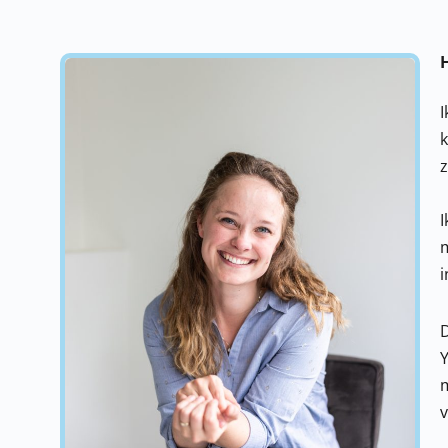
H
I
k
z
I
m
i
D
Y
m