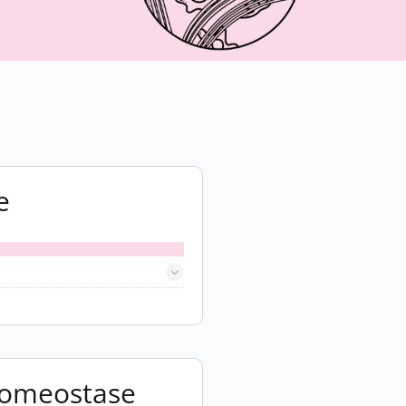
e
Homeostase