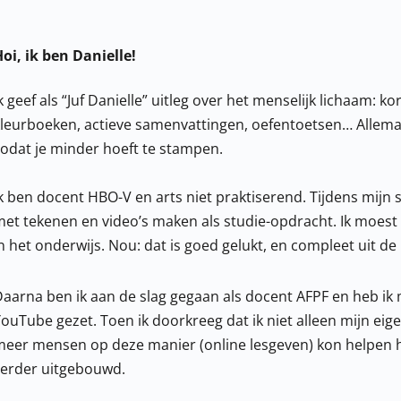
oi, ik ben Danielle!
k geef als “Juf Danielle” uitleg over het menselijk lichaam: k
leurboeken, actieve samenvattingen, oefentoetsen… Allemaa
odat je minder hoeft te stampen.
k ben docent HBO-V en arts niet praktiserend. Tijdens mij
et tekenen en video’s maken als studie-opdracht. Ik moest
n het onderwijs. Nou: dat is goed gelukt, en compleet uit 
aarna ben ik aan de slag gegaan als docent AFPF en heb ik 
ouTube gezet. Toen ik doorkreeg dat ik niet alleen mijn ei
eer mensen op deze manier (online lesgeven) kon helpen heb 
verder uitgebouwd.