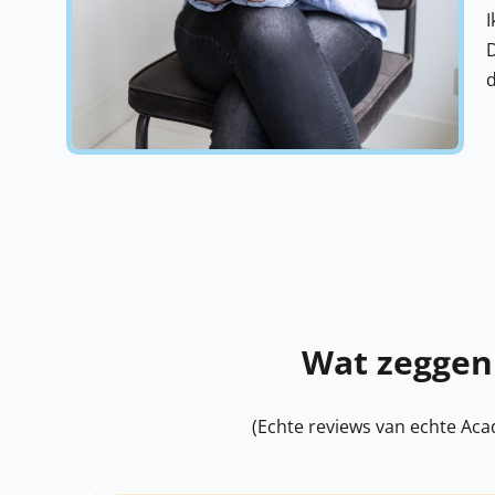
I
D
d
Wat zeggen
(Echte reviews van echte Aca