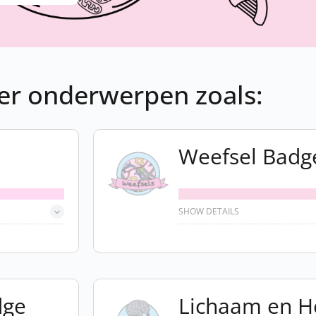
er onderwerpen zoals:
Weefsel Badg
SHOW DETAILS
dge
Lichaam en 