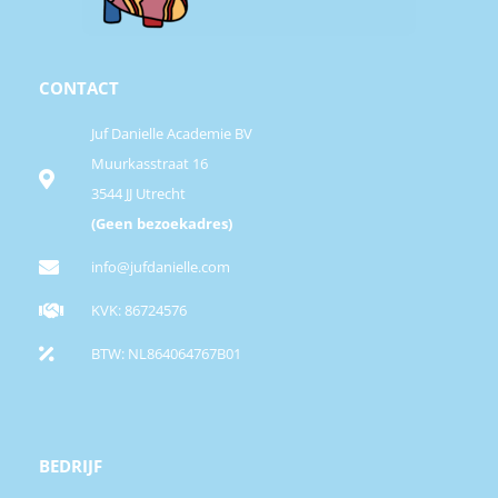
CONTACT
Juf Danielle Academie BV
Muurkasstraat 16
3544 JJ Utrecht
(Geen bezoekadres)
info@jufdanielle.com
KVK: 86724576
BTW: NL864064767B01
BEDRIJF