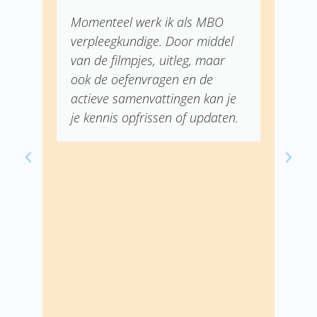
prima site, allemaal zeer
duidelijk en snel.
e
.