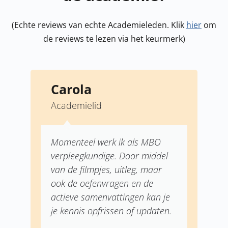
(Echte reviews van echte Academieleden. Klik
hier
om
de reviews te lezen via het keurmerk)
Carola
Academielid
A
ie
Momenteel werk ik als MBO
p
k
verpleegkundige. Door middel
d
le
van de filmpjes, uitleg, maar
ook de oefenvragen en de
actieve samenvattingen kan je
je kennis opfrissen of updaten.