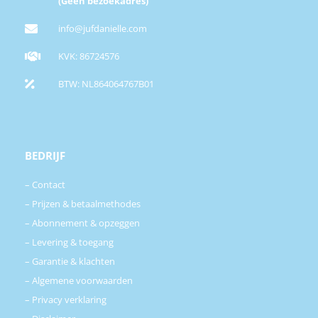
(Geen bezoekadres)
info@jufdanielle.com
KVK: 86724576
BTW: NL864064767B01
BEDRIJF
–
Contact
–
Prijzen & betaalmethodes
–
Abonnement & opzeggen
–
Levering & toegang
–
Garantie & klachten
–
Algemene voorwaarden
–
Privacy verklaring