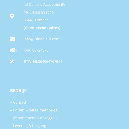
Juf Danielle Academie BV
Muurkasstraat 16
3544 JJ Utrecht
(Geen bezoekadres)
info@jufdanielle.com
KVK: 86724576
BTW: NL864064767B01
BEDRIJF
–
Contact
–
Prijzen & betaalmethodes
–
Abonnement & opzeggen
–
Levering & toegang