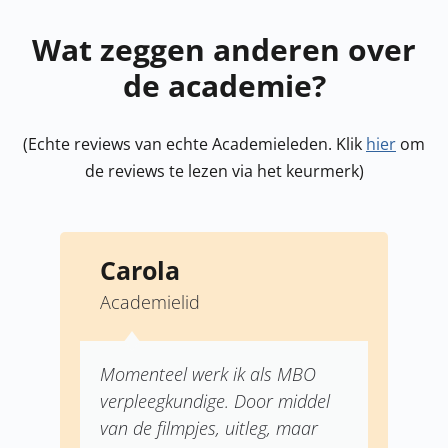
Wat zeggen anderen over
de academie?
(Echte reviews van echte Academieleden. Klik
hier
om
de reviews te lezen via het keurmerk)
Carola
Academielid
A
ie
Momenteel werk ik als MBO
p
k
verpleegkundige. Door middel
d
le
van de filmpjes, uitleg, maar